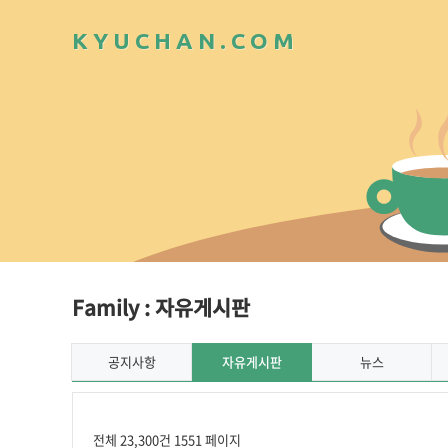
K
Y
U
C
H
A
N
.
C
O
M
Family : 자유게시판
공지사항
자유게시판
뉴스
전체 23,300건
1551 페이지