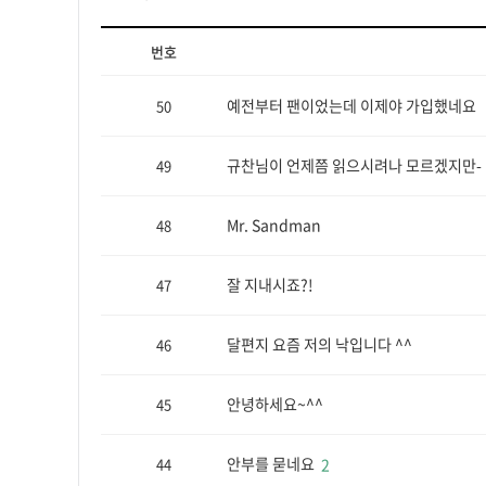
번호
예전부터 팬이었는데 이제야 가입했네요
50
규찬님이 언제쯤 읽으시려나 모르겠지만-
49
Mr. Sandman
48
잘 지내시죠?!
47
달편지 요즘 저의 낙입니다 ^^
46
안녕하세요~^^
45
안부를 묻네요
44
2