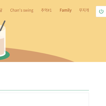
달
Chan's swing
추억#1
Family
무지개
power_settings_new