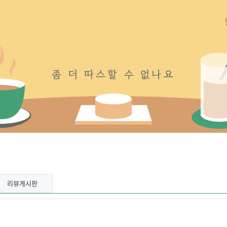
좀
더
따
스
할
수
없
나
요
리뷰게시판