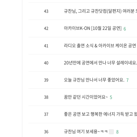
규찬님, 그리고 규찬닷컴(달편지) 여러분 
43
아카이브K-ON [10월 22일 공연]
42
6
라디오 출연 소식 & 아카이브 케이온 공연
41
20년만에 공연에서 만나 너무 설레이네요.
40
오늘 규찬님 만나서 너무 좋았어요.
39
7
꿈만 같던 시간이었어요~
38
5
좋은 공연 보고 행복한 에너지 가득 받고 
37
규찬님 여기 보세용~ㅋㅋ
36
8