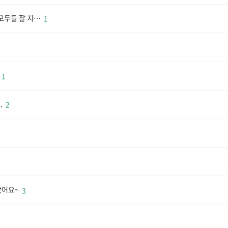
모두들 잘 지…
1
1
.
2
왔어요~
3