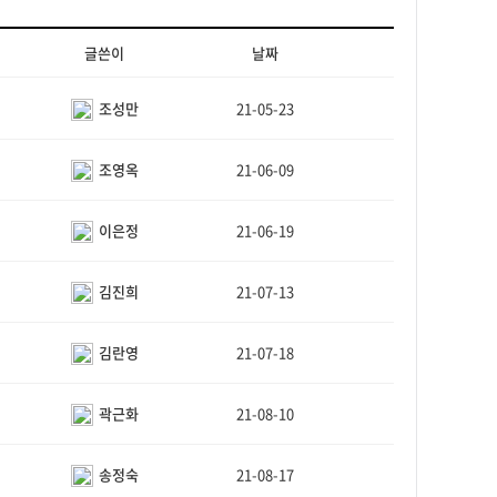
글쓴이
날짜
조성만
21-05-23
조영옥
21-06-09
이은정
21-06-19
김진희
21-07-13
김란영
21-07-18
곽근화
21-08-10
송정숙
21-08-17