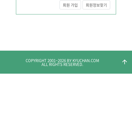
회원 가입
회원정보찾기
COPYRIGHT 2001~
2026
BY KYUCHAN.COM
arrow_upward
ALL RIGHTS RESERVED.