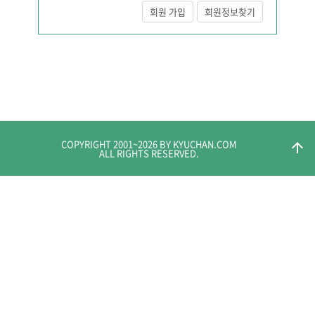
회원 가입
회원정보찾기
COPYRIGHT 2001~
2026
BY KYUCHAN.COM
arrow_upward
ALL RIGHTS RESERVED.