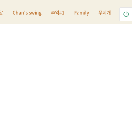
달
Chan's swing
추억#1
Family
무지개
power_settings_new