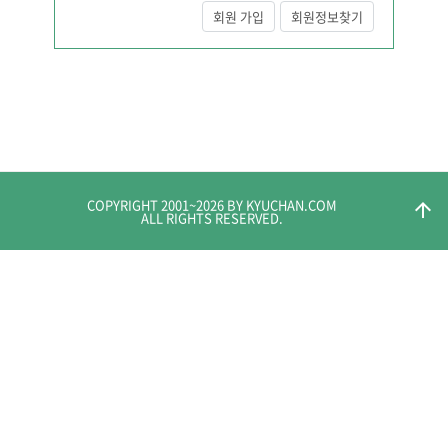
회원 가입
회원정보찾기
COPYRIGHT 2001~
2026
BY KYUCHAN.COM
arrow_upward
ALL RIGHTS RESERVED.