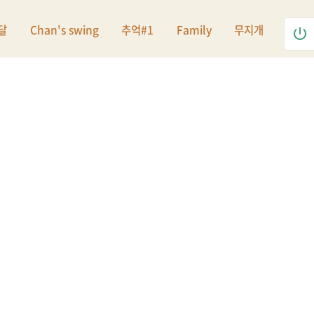
달
Chan's swing
추억#1
Family
무지개
power_settings_new