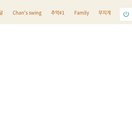
달
Chan's swing
추억#1
Family
무지개
power_settings_new