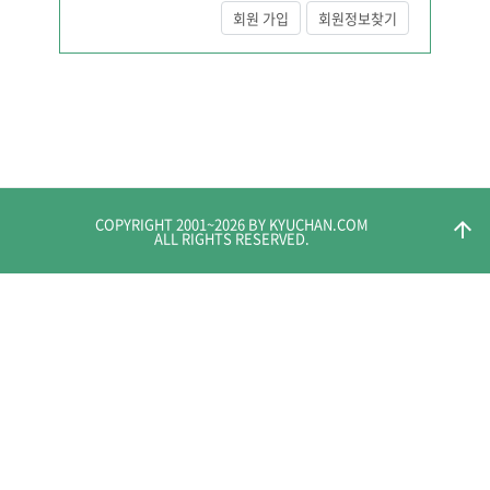
회원 가입
회원정보찾기
COPYRIGHT 2001~
2026
BY KYUCHAN.COM
arrow_upward
ALL RIGHTS RESERVED.