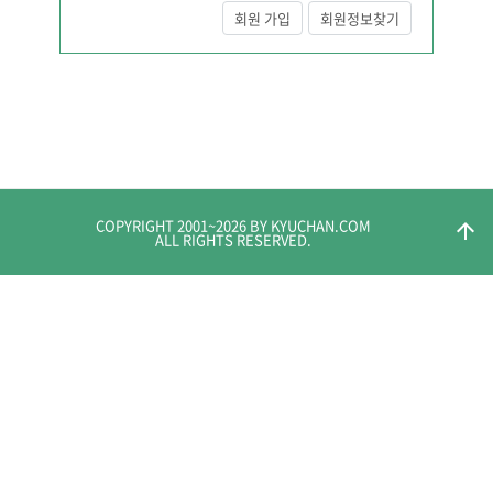
회원 가입
회원정보찾기
COPYRIGHT 2001~
2026
BY KYUCHAN.COM
arrow_upward
ALL RIGHTS RESERVED.