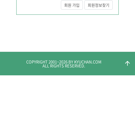
회원 가입
회원정보찾기
COPYRIGHT 2001~
2026
BY KYUCHAN.COM
arrow_upward
ALL RIGHTS RESERVED.