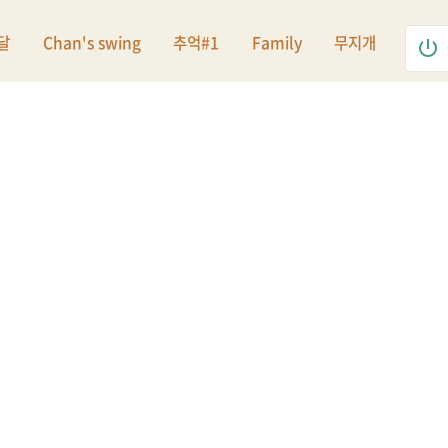
달
Chan's swing
추억#1
Family
무지개
power_settings_new