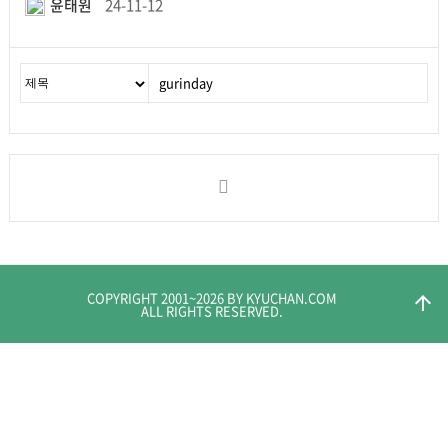
윤태원
24-11-12
COPYRIGHT 2001~
2026
BY KYUCHAN.COM
arrow_upward
ALL RIGHTS RESERVED.