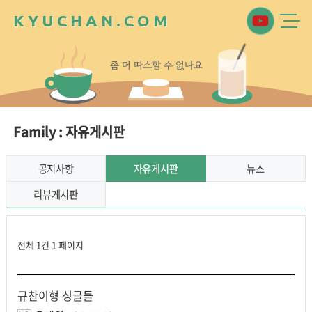
K
Y
U
C
H
A
N
.
C
O
M
좀
더
따
스
할
수
없
나
요
Family : 자유게시판
공지사항
자유게시판
뉴스
리뷰게시판
전체 1건
1 페이지
규찬이형 싱글들