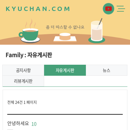
K
Y
U
C
H
A
N
.
C
O
M
좀
더
따
스
할
수
없
나
요
Family : 자유게시판
공지사항
자유게시판
뉴스
리뷰게시판
전체 24건
1 페이지
안녕하세요
10