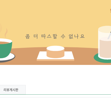
좀
더
따
스
할
수
없
나
요
리뷰게시판