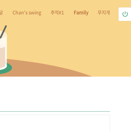
달
Chan's swing
추억#1
Family
무지개
power_settings_new