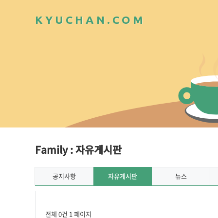
K
Y
U
C
H
A
N
.
C
O
M
Family : 자유게시판
공지사항
자유게시판
뉴스
전체 0건
1 페이지