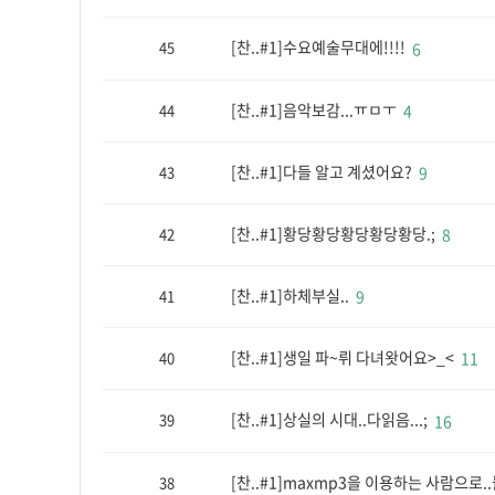
[찬..#1]수요예술무대에!!!!
45
6
[찬..#1]음악보감...ㅠㅁㅜ
44
4
[찬..#1]다들 알고 계셨어요?
43
9
[찬..#1]황당황당황당황당황당.;
42
8
[찬..#1]하체부실..
41
9
[찬..#1]생일 파~뤼 다녀왓어요>_<
40
11
[찬..#1]상실의 시대..다읽음...;
39
16
[찬..#1]maxmp3을 이용하는 사람으로.
38