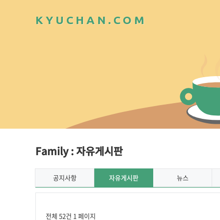
K
Y
U
C
H
A
N
.
C
O
M
Family : 자유게시판
공지사항
자유게시판
뉴스
전체 52건
1 페이지