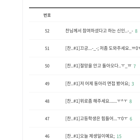
번호
찬님께서 참여하셨다고 하는 신인..-_-
52
8
[찬..#1]끄긍...-_-; 저좀 도와주세요..ㅠ
51
[찬..#1]절망을 안고 돌아오다..ㅜ_ㅠ
50
7
[찬..#1]저 어제 동아리 면접 봤어요;
49
3
[찬..#1]위로좀 해주세요......ㅜ^ㅜ
48
8
[찬..#1]고등학생은 힘들어...ㅜ0ㅜ
47
6
[찬..#1]오늘 제생일이예요;
46
15