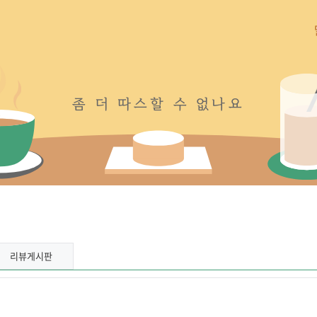
좀
더
따
스
할
수
없
나
요
리뷰게시판