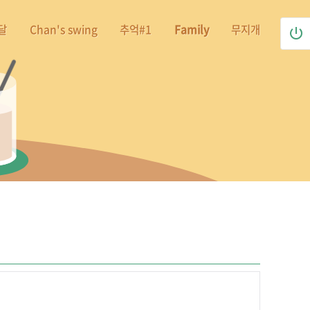
달
Chan's swing
추억#1
Family
무지개
power_settings_new