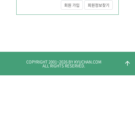
회원 가입
회원정보찾기
COPYRIGHT 2001~
2026
BY KYUCHAN.COM
arrow_upward
ALL RIGHTS RESERVED.