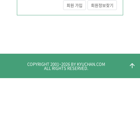
회원 가입
회원정보찾기
COPYRIGHT 2001~
2026
BY KYUCHAN.COM
arrow_upward
ALL RIGHTS RESERVED.