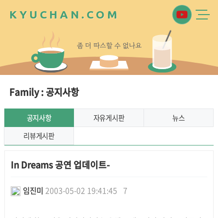
K
Y
U
C
H
A
N
.
C
O
M
좀
더
따
스
할
수
없
나
요
Family : 공지사항
공지사항
자유게시판
뉴스
리뷰게시판
In Dreams 공연 업데이트-
임진미
2003-05-02 19:41:45
7
본문