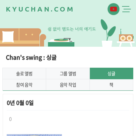
K
Y
U
C
H
A
N
.
C
O
M
쉼
없
이
맴
도
는
너
의
얘
기
도
Chan's swing : 싱글
솔로 앨범
그룹 앨범
싱글
참여 음악
음악 작업
책
0년 0월 0일
0
본문