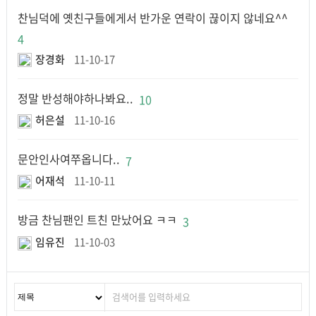
찬님덕에 옛친구들에게서 반가운 연락이 끊이지 않네요^^
4
장경화
11-10-17
정말 반성해야하나봐요..
10
허은설
11-10-16
문안인사여쭈옵니다..
7
어재석
11-10-11
방금 찬님팬인 트친 만났어요 ㅋㅋ
3
임유진
11-10-03