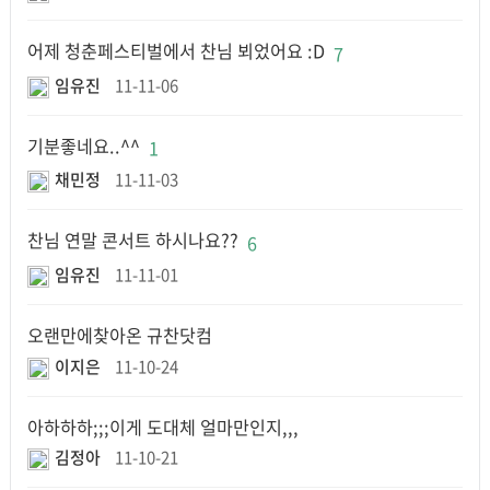
어제 청춘페스티벌에서 찬님 뵈었어요 :D
7
임유진
11-11-06
기분좋네요..^^
1
채민정
11-11-03
찬님 연말 콘서트 하시나요??
6
임유진
11-11-01
오랜만에찾아온 규찬닷컴
이지은
11-10-24
아하하하;;;이게 도대체 얼마만인지,,,
김정아
11-10-21