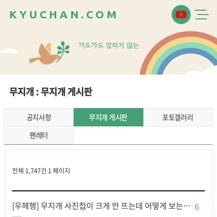
K
Y
U
C
H
A
N
.
C
O
M
가
도
가
도
잡
히
지
않
는
무지개 : 무지개 게시판
공지사항
무지개 게시판
포토갤러리
팬레터
전체 1,747건
1 페이지
[우헤헹] 무지개 사진첩이 크게 안 뜨는데 어떻게 보는…
6