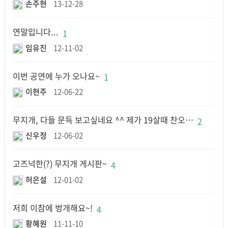
손주현
13-12-28
연말입니다...
1
임유진
12-11-02
이번 공연에 누가 오나요~
1
이현주
12-06-22
무지개, 다들 문득 보고싶네요 ^^ 제가 19살때 찬오…
2
신우정
12-06-02
고즈넉한(?) 무지개 게시판~
4
허은설
12-01-02
저희 이참에 벙개해요~!
4
황혜원
11-11-10