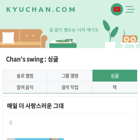
K
Y
U
C
H
A
N
.
C
O
M
쉼
없
이
맴
도
는
너
의
얘
기
도
Chan's swing : 싱글
솔로 앨범
그룹 앨범
싱글
참여 음악
음악 작업
책
매일 더 사랑스러운 그대
0
본문