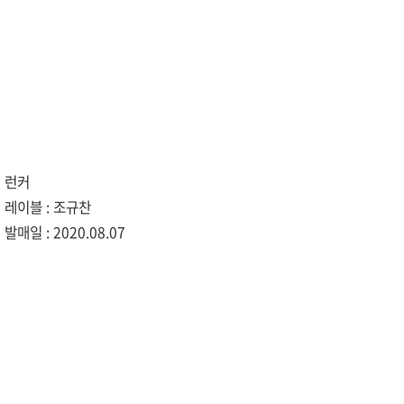
런커
레이블 : 조규찬
발매일 : 2020.08.07