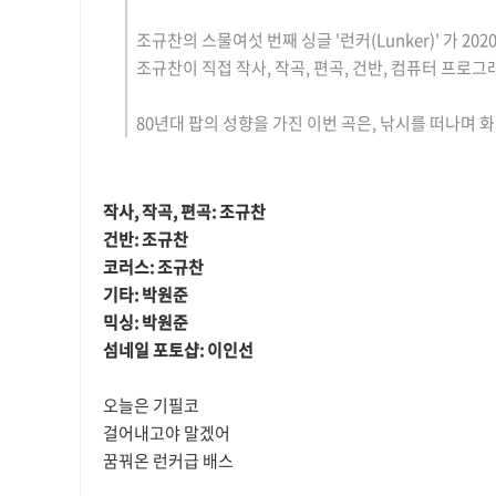
조규찬의 스물여섯 번째 싱글 '런커(Lunker)' 가 20
조규찬이 직접 작사, 작곡, 편곡, 건반, 컴퓨터 프로그
80년대 팝의 성향을 가진 이번 곡은, 낚시를 떠나며 
작사, 작곡, 편곡: 조규찬
건반: 조규찬
코러스: 조규찬
기타: 박원준
믹싱: 박원준
섬네일 포토샵: 이인선
오늘은 기필코
걸어내고야 말겠어
꿈꿔온 런커급 배스