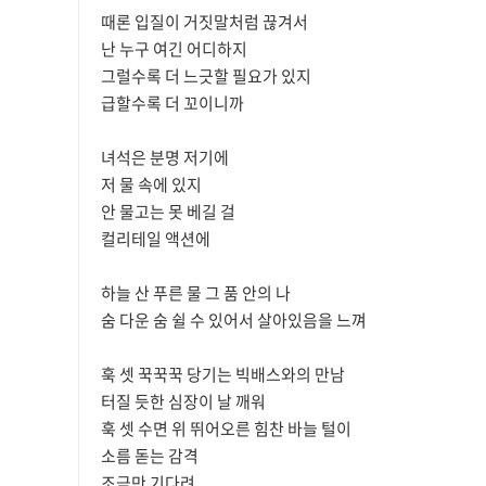
때론 입질이 거짓말처럼 끊겨서
난 누구 여긴 어디하지
그럴수록 더 느긋할 필요가 있지
급할수록 더 꼬이니까
녀석은 분명 저기에
저 물 속에 있지
안 물고는 못 베길 걸
컬리테일 액션에
하늘 산 푸른 물 그 품 안의 나
숨 다운 숨 쉴 수 있어서 살아있음을 느껴
훅 셋 꾹꾹꾹 당기는 빅배스와의 만남
터질 듯한 심장이 날 깨워
훅 셋 수면 위 뛰어오른 힘찬 바늘 털이
소름 돋는 감격
조금만 기다려