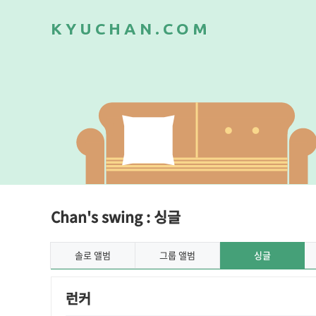
K
Y
U
C
H
A
N
.
C
O
M
Chan's swing : 싱글
솔로 앨범
그룹 앨범
싱글
런커