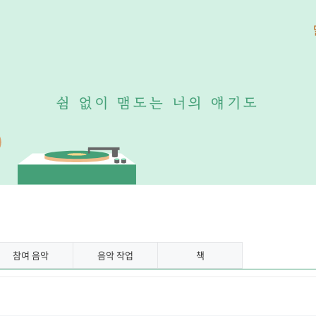
쉼
없
이
맴
도
는
너
의
얘
기
도
참여 음악
음악 작업
책