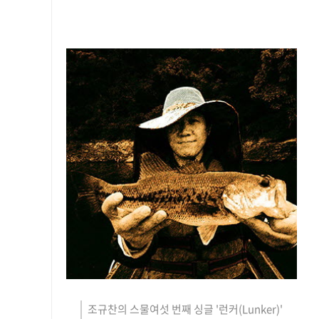
본문
조규찬의 스물여섯 번째 싱글 '런커(Lunker)'