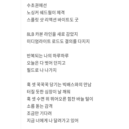
수초권에선
노싱커 쉐드웜이 제격
스플릿 샷 리액션 바이트도 굿
8LB 카본 라인을 새로 감았지
미디엄라이트 로드도 결의를 다지지
반복되는 나의 하루하루
오늘은 다 벗어 던지고
필드로 나 나가지
훅 셋 꾹꾹꾹 당기는 빅배스와의 만남
터질 듯한 심장이 날 깨워
훅 셋 수면 위 뛰어오른 힘찬 바늘 털이
소름 돋는 감격
조금만 기다려
지금 너에게 나 달려가고 있어