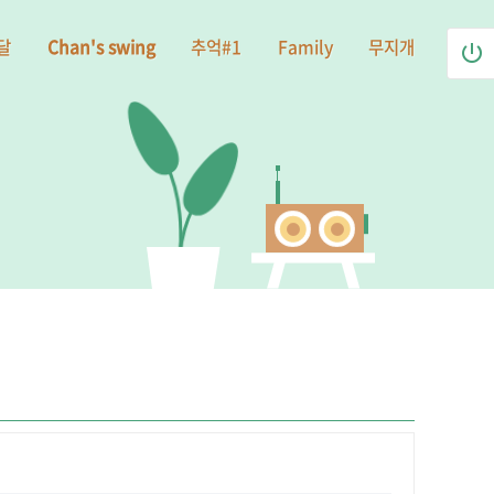
달
Chan's swing
추억#1
Family
무지개
power_settings_new