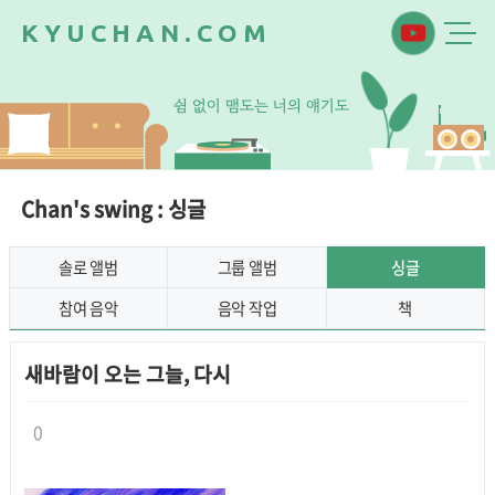
K
Y
U
C
H
A
N
.
C
O
M
쉼
없
이
맴
도
는
너
의
얘
기
도
Chan's swing : 싱글
솔로 앨범
그룹 앨범
싱글
참여 음악
음악 작업
책
새바람이 오는 그늘, 다시
0
본문