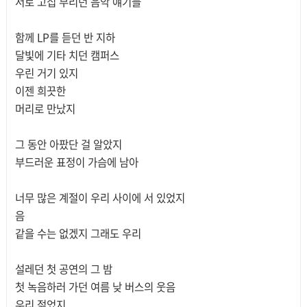
서로 고집 부리던 음악 얘기들
함께 LP를 듣던 반 지하
달빛에 기타 치던 캠퍼스
우린 거기 있지
이젠 희끗한
머리로 만났지
그 동안 아팠단 걸 알았지
부드러운 표정이 가슴에 남아
너무 많은 계절이 우리 사이에 서 있었지
음
같을 수는 없겠지 그래도 우리
설레던 첫 공연의 그 밤
첫 녹음하러 가던 여름 낮 버스의 웃음
우리 젊었지