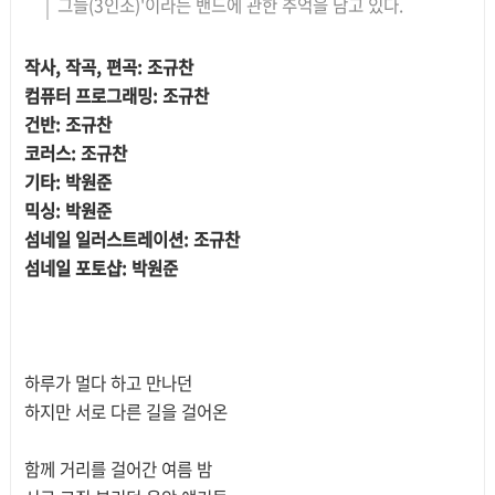
그늘(3인조)'이라는 밴드에 관한 추억을 담고 있다.
작사, 작곡, 편곡: 조규찬
컴퓨터 프로그래밍: 조규찬
건반: 조규찬
코러스: 조규찬
기타: 박원준
믹싱: 박원준
섬네일 일러스트레이션: 조규찬
섬네일 포토샵: 박원준
하루가 멀다 하고 만나던
하지만 서로 다른 길을 걸어온
함께 거리를 걸어간 여름 밤