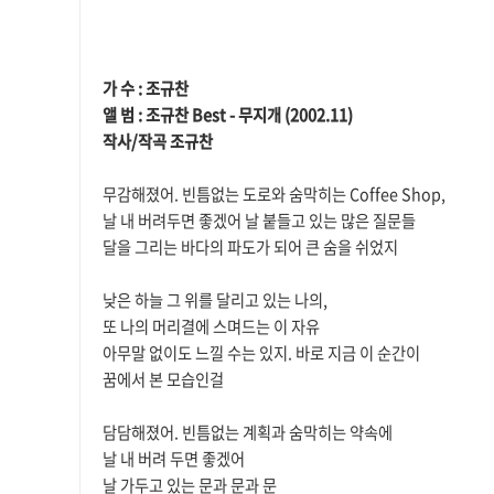
본문
가 수 : 조규찬
앨 범 : 조규찬 Best - 무지개 (2002.11)
작사/작곡 조규찬
무감해졌어. 빈틈없는 도로와 숨막히는 Coffee Shop,
날 내 버려두면 좋겠어 날 붙들고 있는 많은 질문들
달을 그리는 바다의 파도가 되어 큰 숨을 쉬었지
낮은 하늘 그 위를 달리고 있는 나의,
또 나의 머리결에 스며드는 이 자유
아무말 없이도 느낄 수는 있지. 바로 지금 이 순간이
꿈에서 본 모습인걸
담담해졌어. 빈틈없는 계획과 숨막히는 약속에
날 내 버려 두면 좋겠어
날 가두고 있는 문과 문과 문