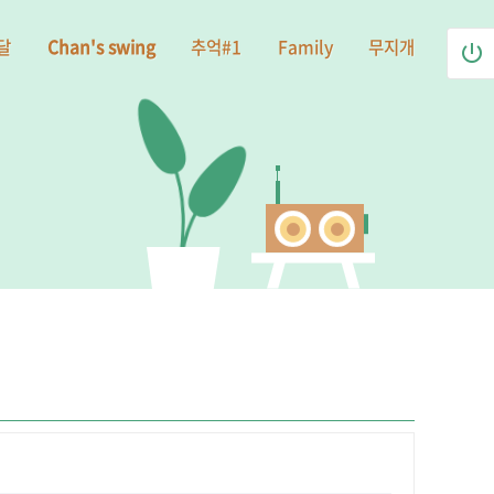
달
Chan's swing
추억#1
Family
무지개
power_settings_new