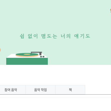
쉼
없
이
맴
도
는
너
의
얘
기
도
참여 음악
음악 작업
책