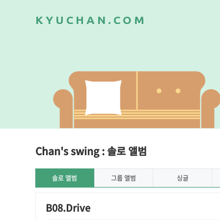
K
Y
U
C
H
A
N
.
C
O
M
Chan's swing : 솔로 앨범
솔로 앨범
그룹 앨범
싱글
B08.Drive