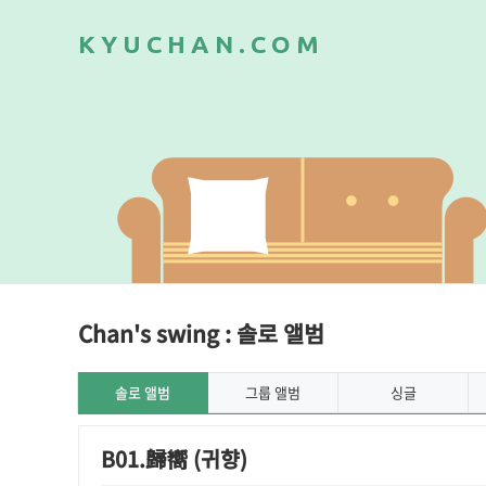
K
Y
U
C
H
A
N
.
C
O
M
Chan's swing : 솔로 앨범
솔로 앨범
그룹 앨범
싱글
B01.歸嚮 (귀향)