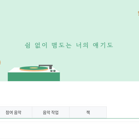
쉼
없
이
맴
도
는
너
의
얘
기
도
참여 음악
음악 작업
책