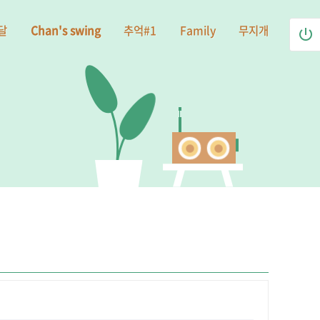
달
Chan's swing
추억#1
Family
무지개
power_settings_new