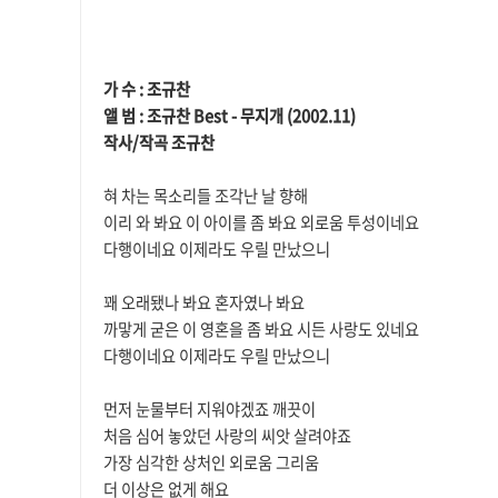
본문
가 수 : 조규찬
앨 범 : 조규찬 Best - 무지개 (2002.11)
작사/작곡 조규찬
혀 차는 목소리들 조각난 날 향해
이리 와 봐요 이 아이를 좀 봐요 외로움 투성이네요
다행이네요 이제라도 우릴 만났으니
꽤 오래됐나 봐요 혼자였나 봐요
까맣게 굳은 이 영혼을 좀 봐요 시든 사랑도 있네요
다행이네요 이제라도 우릴 만났으니
먼저 눈물부터 지워야겠죠 깨끗이
처음 심어 놓았던 사랑의 씨앗 살려야죠
가장 심각한 상처인 외로움 그리움
더 이상은 없게 해요