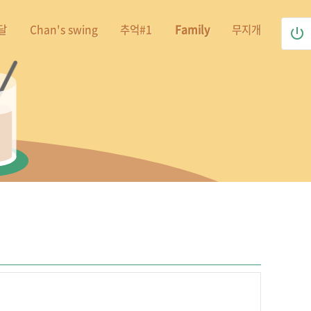
달
Chan's swing
추억#1
Family
무지개
power_settings_new