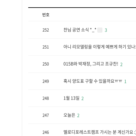
번호
찬님 공연 소식 *_*
252
3
아니 리모델링을 이렇게 예쁘게 하기 있나
251
015B와 박재정, 그리고 조규찬!
250
2
혹시 양도표 구할 수 있을까요ㅠㅠ
249
1
1월 13일
248
2
오늘은
247
2
멜로디포레스트캠프 가시는 분 계신가요 :
246