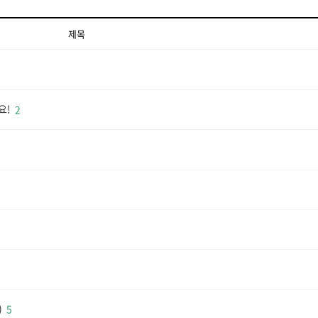
제목
요!
2
)
5