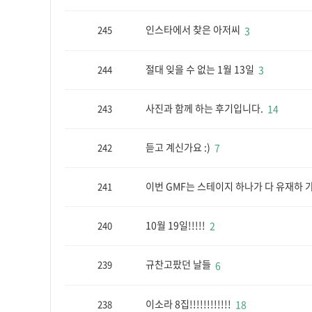
인스타에서 찾은 아저씨
245
3
절대 잊을 수 없는 1월 13일
244
3
사진과 함께 하는 후기입니다.
243
14
듣고 계신가요 :)
242
7
이번 GMF는 스테이지 하나가 다 유재하
241
10월 19일!!!!!
240
2
규찬고팠던 날들
239
6
이소라 8집!!!!!!!!!!!!
238
18