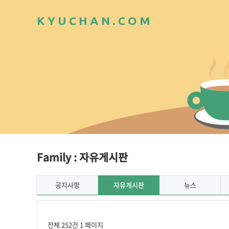
K
Y
U
C
H
A
N
.
C
O
M
Family : 자유게시판
공지사항
자유게시판
뉴스
전체 252건
1 페이지