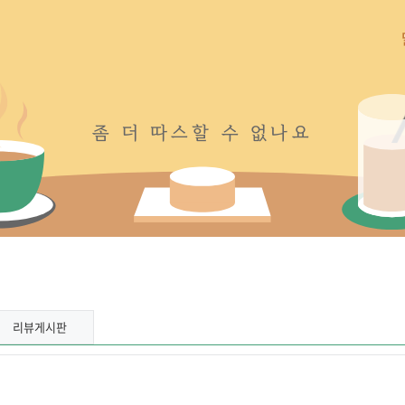
좀
더
따
스
할
수
없
나
요
리뷰게시판