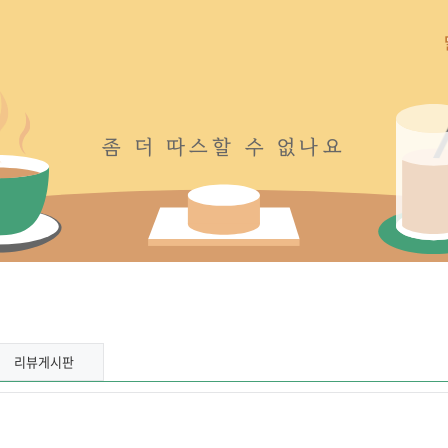
좀
더
따
스
할
수
없
나
요
리뷰게시판