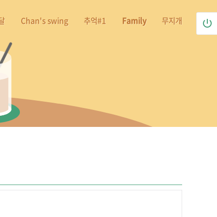
달
Chan's swing
추억#1
Family
무지개
power_settings_new