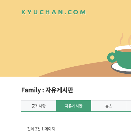
K
Y
U
C
H
A
N
.
C
O
M
Family : 자유게시판
공지사항
자유게시판
뉴스
전체 2건
1 페이지