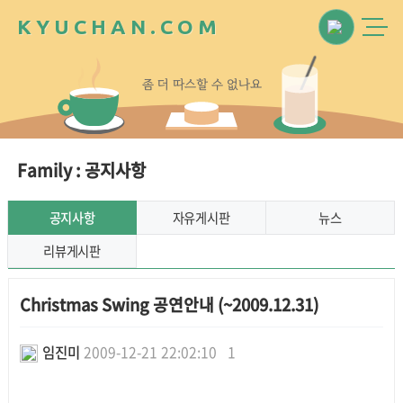
K
Y
U
C
H
A
N
.
C
O
M
좀
더
따
스
할
수
없
나
요
Family : 공지사항
공지사항
자유게시판
뉴스
리뷰게시판
Christmas Swing 공연안내 (~2009.12.31)
임진미
2009-12-21 22:02:10
1
본문