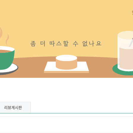
좀
더
따
스
할
수
없
나
요
리뷰게시판