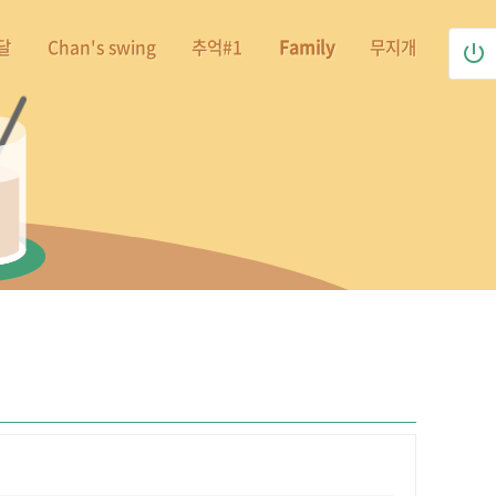
달
Chan's swing
추억#1
Family
무지개
power_settings_new