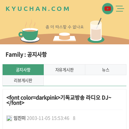
K
Y
U
C
H
A
N
.
C
O
M
좀
더
따
스
할
수
없
나
요
Family : 공지사항
공지사항
자유게시판
뉴스
리뷰게시판
<font color=darkpink>기독교방송 라디오 DJ~
</font>
임진미
2003-11-05 15:53:46
8