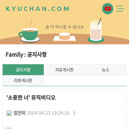
K
Y
U
C
H
A
N
.
C
O
M
좀
더
따
스
할
수
없
나
요
Family : 공지사항
공지사항
자유게시판
뉴스
리뷰게시판
'소중한 너' 뮤직비디오
임진미
2004-04-23 19:24:16
3
본문