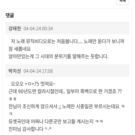
목록
댓글
강태천
04-04-24 00:34
저 노래 뮤직비디오로는 처음봅니다.... 노래만 듣다가 보니까
참 새롭네요
앉아만있는게 그 시대의 분위기를 말해주는 듯합니다.
박지선
04-04-24 17:08
오오오 +ㅁ+乃 멋져요~
근데 90년도면 칼라시절인데.. 일부러 흑백으로 한 거겠죠 ??
ㅎㅎ
찬님이 조신하게 앉으셔서 ;; 노래만 시종일관 부르시는데요 ㅋ
ㅋ
듀엣곡인데 어찌나 다른곳만 보고들 계시는지 ㅋㅋ
진미님 감사합니다 ^-^