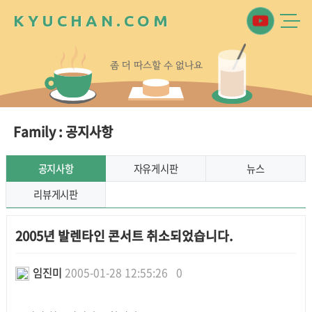
K
Y
U
C
H
A
N
.
C
O
M
좀
더
따
스
할
수
없
나
요
Family : 공지사항
공지사항
자유게시판
뉴스
리뷰게시판
2005년 발렌타인 콘서트 취소되었습니다.
임진미
2005-01-28 12:55:26
0
본문