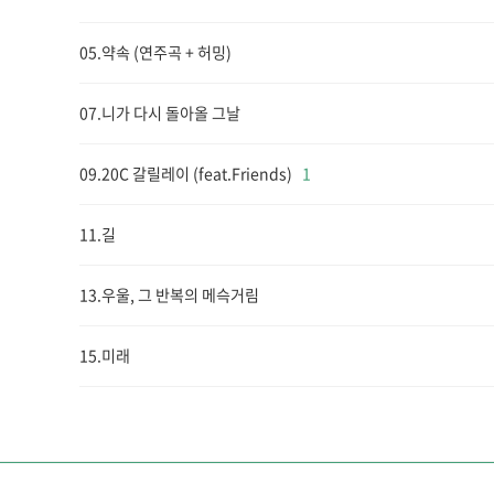
05.약속 (연주곡 + 허밍)
07.니가 다시 돌아올 그날
09.20C 갈릴레이 (feat.Friends)
1
11.길
13.우울, 그 반복의 메슥거림
15.미래