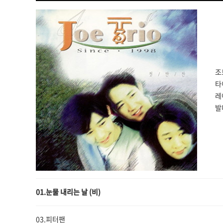
조
타
레
발
01.눈물 내리는 날 (비)
03.피터팬